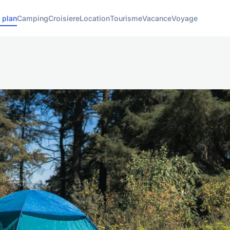
 plan
Camping
Croisiere
Location
Tourisme
Vacance
Voyage