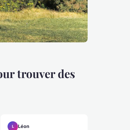
our trouver des
Léon
L